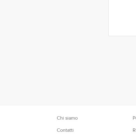
witter
Google Plus
Instagram
Chi siamo
P
Contatti
R